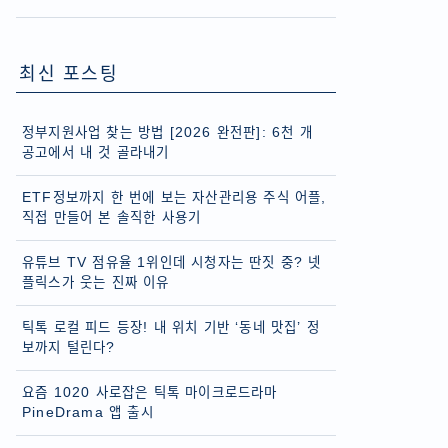
최신 포스팅
정부지원사업 찾는 방법 [2026 완전판]: 6천 개
공고에서 내 것 골라내기
ETF정보까지 한 번에 보는 자산관리용 주식 어플,
직접 만들어 본 솔직한 사용기
유튜브 TV 점유율 1위인데 시청자는 딴짓 중? 넷
플릭스가 웃는 진짜 이유
틱톡 로컬 피드 등장! 내 위치 기반 ‘동네 맛집’ 정
보까지 털린다?
요즘 1020 사로잡은 틱톡 마이크로드라마
PineDrama 앱 출시