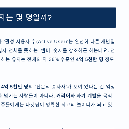
용자는 몇 명일까?
 ‘활성 사용자 수(Active User)’는 완전히 다른 개념입
입자 전체를 뜻하는 ‘멤버’ 숫자를 강조하곤 하는데요. 전
하는 유저는 전체의 약 36% 수준인
4억 5천만 명
정도
,
4억 5천만 명
의 ‘전문직 종사자’가 모여 있다는 건 엄청
를 넘기는 사람들이 아니라,
커리어
와
자기 계발
을 목적
고주
들에게는 타겟팅이 명확한 최고의 놀이터가 되고 있