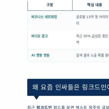
구분
핵심 내용
비즈니스 네트워킹
글로벌 13억 명 커리어
리
비디오 광고
최근 30% 급성장 중인
역
AI 챗봇 연동
검색 결과 노출 확률 증
왜 요즘 인싸들은 링크드인
최근
링크드인
피드를 보면 텍스트 위주의 글