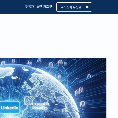
구독자 10만 가즈앗!
주식쇼퍼 유튜브