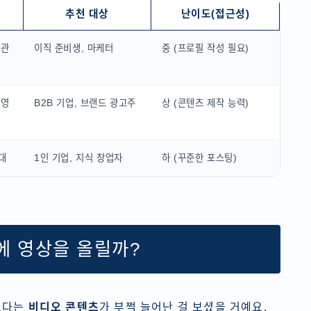
추천 대상
난이도(접근성)
 관
이직 준비생, 마케터
중 (프로필 작성 필요)
 영
B2B 기업, 브랜드 광고주
상 (콘텐츠 제작 능력)
대
1인 기업, 지식 창업자
하 (꾸준한 포스팅)
에 영상을 올릴까?
보다는
비디오 콘텐츠
가 부쩍 늘어난 걸 보셨을 거예요.